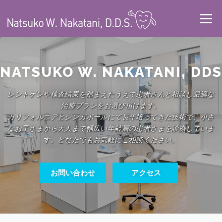
コ
メニュ
ン
テ
ン
ホーム
６つの安心
診療時間
診療内容・対応保険
ツ
NATSUKO W. NAKATANI, DDS
へ
ス
レントゲンや検査結果を踏まえたうえで患者さんと相談し最適な
スタッフ
プロフィール
お問い合わせ
アクセス
ENGLISH
キ
治療プランをお選び頂けます。
ッ
カリフォルニアとシンガポールにて長年培ってきた技術で、小さ
プ
なお子さまから大人まで幅広い年齢層の患者さまを診療していま
す。どなたでもお気軽にご相談ください。
お問い合わせ
アクセス