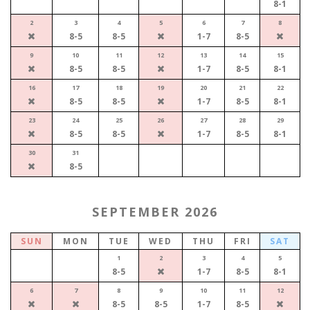
8-1
2
3
4
5
6
7
8
8-5
8-5
1-7
8-5
9
10
11
12
13
14
15
8-5
8-5
1-7
8-5
8-1
16
17
18
19
20
21
22
8-5
8-5
1-7
8-5
8-1
23
24
25
26
27
28
29
8-5
8-5
1-7
8-5
8-1
30
31
8-5
SEPTEMBER 2026
SUN
MON
TUE
WED
THU
FRI
SAT
1
2
3
4
5
8-5
1-7
8-5
8-1
6
7
8
9
10
11
12
8-5
8-5
1-7
8-5