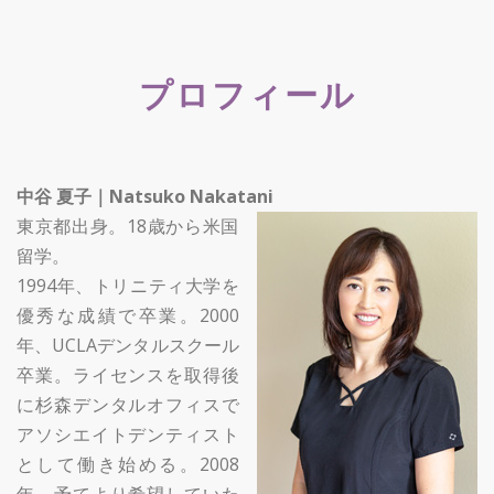
プロフィール
中谷 夏子｜Natsuko Nakatani
東京都出身。18歳から米国
留学。
1994年、トリニティ大学を
優秀な成績で卒業。2000
年、UCLAデンタルスクール
卒業。ライセンスを取得後
に杉森デンタルオフィスで
アソシエイトデンティスト
として働き始める。2008