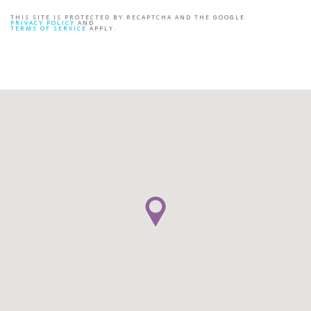
THIS SITE IS PROTECTED BY RECAPTCHA AND THE GOOGLE
PRIVACY POLICY
AND
TERMS OF SERVICE
APPLY.